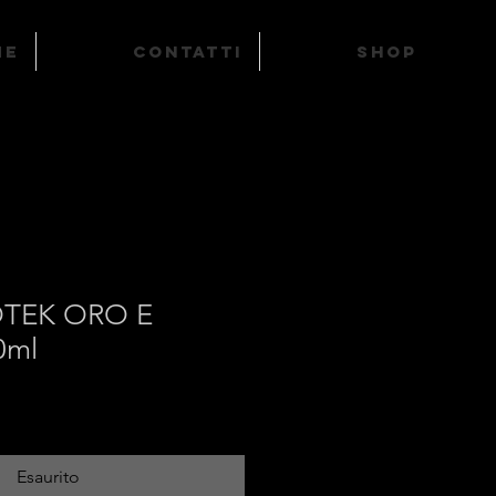
ME
Contatti
SHOP
OTEK ORO E
0ml
o
ato
Esaurito