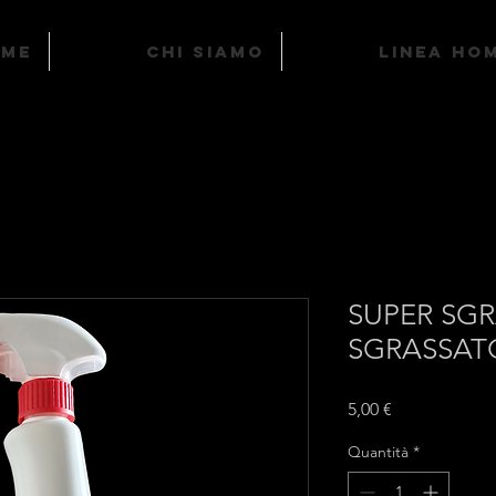
ome
Chi Siamo
LINEA HO
SUPER SG
SGRASSAT
Prezzo
5,00 €
Quantità
*