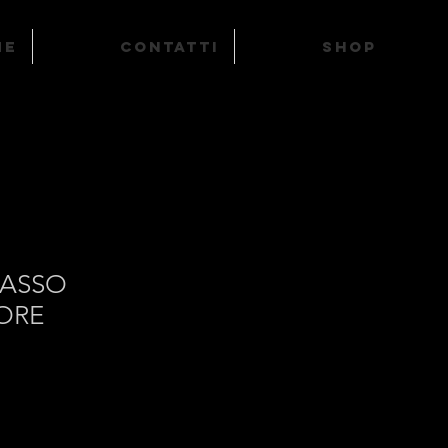
ME
Contatti
SHOP
RASSO
ORE