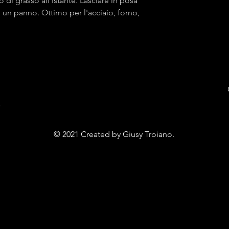
o di grasso all'istante. Lasciare in posa
un panno. Ottimo per l'acciaio, forno,
E
© 2021 Created by Giusy Troiano.