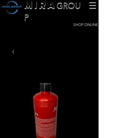
MIRA
GROU
P
SHOP ONLINE