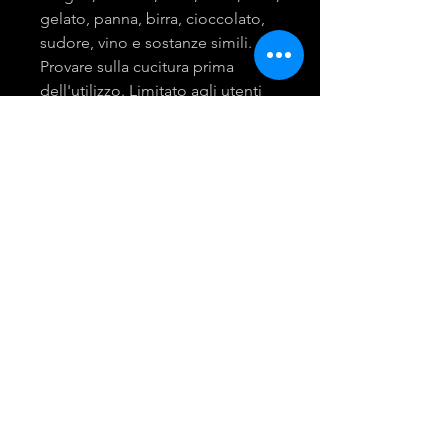
gelato, panna, birra, cioccolato,
sudore, vino e sostanze simili.
Provare sulla cucitura prima
dell'utilizzo. Limitato agli utenti
professionali.
mira group
INGROSSO PRODOTTI LAVANDERIA
DETERGENTI E ACCESSORI
Tel:
081 - 18530767
Opening Hours: 9am - 6pm
© 2021 Created by Giusy Troiano.