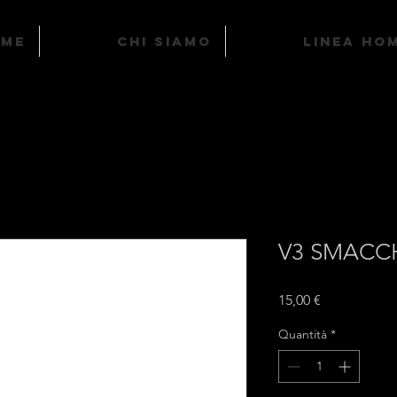
ome
Chi Siamo
LINEA HO
V3 SMACC
Prezzo
15,00 €
Quantità
*