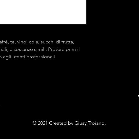
è, tè, vino, cola, succhi di frutta,
li, e sostanze simili. Provare prim il
o agli utenti professionali.
E
© 2021 Created by Giusy Troiano.